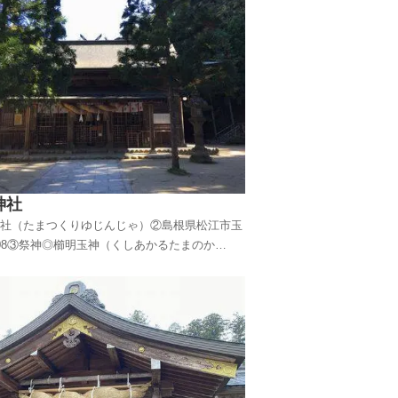
神社は最強の縁結びパワーがあ...
神社
社（たまつくりゆじんじゃ）②島根県松江市玉
08③祭神◎櫛明玉神（くしあかるたまのか
命が率いる五神の一柱。大和朝廷で石を造った
造部の祖。◎大名持神（おおなむちのかみ）：
名。日本神話に登場する代表的な神。温泉療法
彦名神（すくなびこなのかみ）：大...