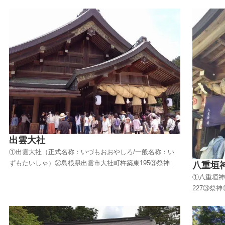
出雲大社
①出雲大社（正式名称：いづもおおやしろ/一般名称：い
ずもたいしゃ）②島根県出雲市大社町杵築東195③祭神◎
八重垣
大国主大神（おおくにぬしのおおかみ）④縁結び⑤二重亀
①八重垣神
甲剣花角紋（にじゅうきっこう･けんはなかくもん）⑥出
227③祭
雲国の一宮全国にある1300社の総本社⑦島根の出雲大社
（くしなだ
は、キング・オブ・縁結びとも言える縁...
こと）◎ 
と）④縁結