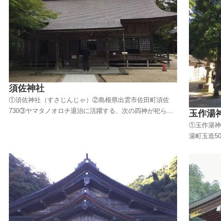
社⑦八重垣
須佐神社
①須佐神社（すさじんじゃ）②島根県出雲市佐田町須佐
730③ヤマタノオロチ退治に活躍する、次の四神が祀られ
玉作湯
ています。◎須佐之男命（すさのをのみこと）：「古事
①玉作湯神
記」に登場する三貴子の末子。◎稲田比売命（いなたひめ
湯町玉造5
のみこと）：別名「櫛名田比売」。須佐之男命の力で
み）：太玉
「櫛」に変身。◎足摩槌命（あしなづちのみこと）...
職業部・玉
大国主の別
の神。◎少