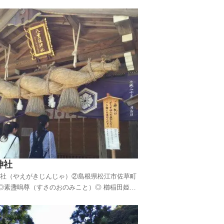
神社
社（やえがきじんじゃ）②島根県松江市佐草町
神◎素盞嗚尊（すさのおのみこと）◎ 櫛稲田姫
ひめのみこと）◎ 大己貴命（おおなむちのみ
青幡佐久佐日古命（あおはたさくさひこのみこ
び、厄除け⑤二十亀甲に剣花菱⑥意宇六社の一